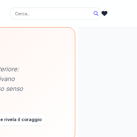
eriore:
tivano
so senso
e rivela il coraggio