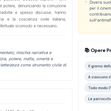
Diversi suoi
 del potere, denunciando la corruzione
per il cinem
tradotte e spesso discusse, hanno
contribuend
ema e la coscienza civile italiana,
sull'antimaf
ellettuale scomodo e necessario.
📚 Opere Pr
umentato; mischia narrativa e
tizia, potere, mafia, omertà e
la letteratura come strumento civile di
Il giorno dell
A ciascuno il
Todo modo (
Le parrocchi