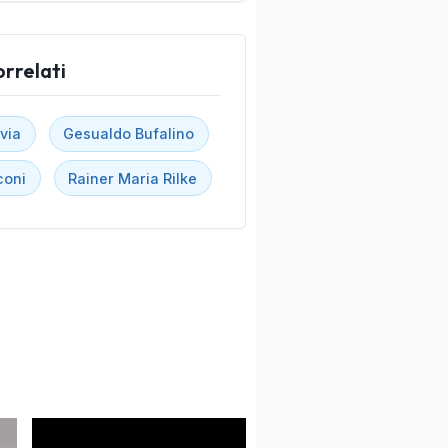
orrelati
via
Gesualdo Bufalino
coni
Rainer Maria Rilke