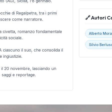
o (AG), Sicilia, l'8 gennaio.
chie di Regalpetra, tra i primi
🔗 Autori C
oscere come narratore.
lla civetta, romanzo fondamentale
Alberto Mora
cità sociale.
Silvio Berlus
 ciascuno il suo, che consolida il
 ingiustizie.
il 20 novembre, lasciando un
 saggi e reportage.