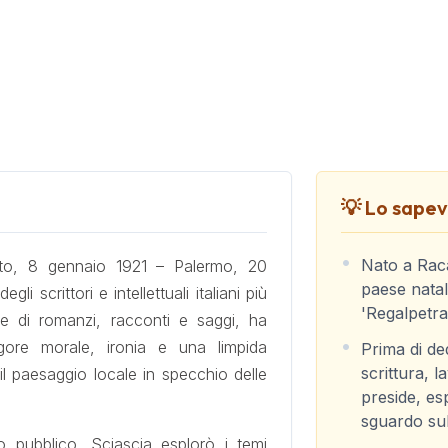
💡 Lo sapevi
Nato a Raca
to, 8 gennaio 1921 – Palermo, 20
paese natal
 scrittori e intellettuali italiani più
'Regalpetra'
re di romanzi, racconti e saggi, ha
igore morale, ironia e una limpida
Prima di de
scrittura, 
il paesaggio locale in specchio delle
preside, es
sguardo sul
to pubblico, Sciascia esplorò i temi