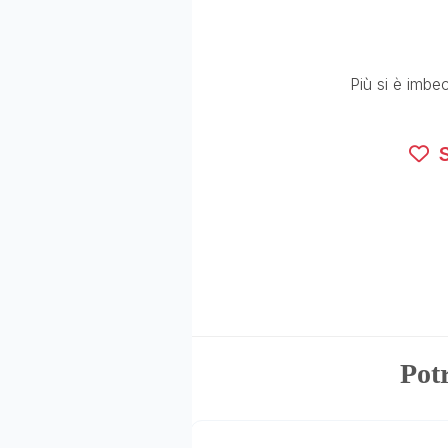
Più si è imbeci
S
Potr