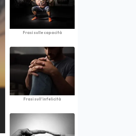
Frasi sulle capacità
Frasi sull’infelicità