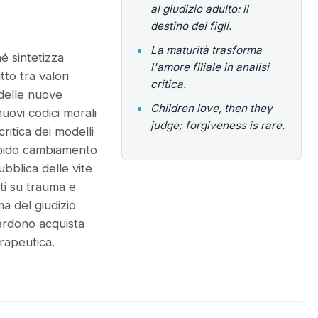
al giudizio adulto: il
destino dei figli.
•
La maturità trasforma
é sintetizza
l'amore filiale in analisi
tto tra valori
critica.
 delle nuove
•
Children love, then they
uovi codici morali
judge; forgiveness is rare.
ritica dei modelli
apido cambiamento
ubblica delle vite
iti su trauma e
ma del giudizio
 perdono acquista
rapeutica.