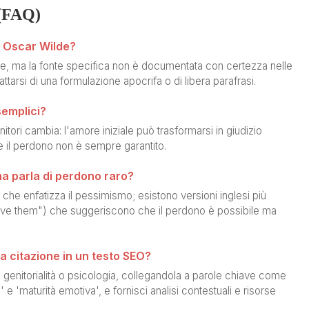
(FAQ)
i Oscar Wilde?
e, ma la fonte specifica non è documentata con certezza nelle
tarsi di una formulazione apocrifa o di libera parafrasi.
semplici?
nitori cambia: l'amore iniziale può trasformarsi in giudizio
 e il perdono non è sempre garantito.
na parla di perdono raro?
va che enfatizza il pessimismo; esistono versioni inglesi più
ve them") che suggeriscono che il perdono è possibile ma
 citazione in un testo SEO?
u genitorialità o psicologia, collegandola a parole chiave come
o' e 'maturità emotiva', e fornisci analisi contestuali e risorse