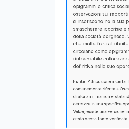
epigrammi e critica socia
osservazioni sui rapporti 
si inseriscono nella sua p
smascherare ipocrisie e 
della società borghese. 
che molte frasi attribuit
circolano come epigram
rintracciabile collocazio
definitiva nelle sue oper
Fonte:
Attribuzione incerta: 
comunemente riferita a Oscar
di aforismi, ma non è stata i
certezza in una specifica ope
Wilde; esiste una versione 
citata senza fonte verificata.