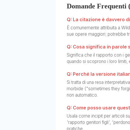
Domande Frequenti 
Q: La citazione è davvero d
È comunemente attribuita a Wild
sue opere maggiori; potrebbe trat
Q: Cosa significa in parole 
Significa che il rapporto con i ge
quando si scoprono i loro limiti,
Q: Perché la versione italia
Si tratta di una resa interpretati
morbide ("sometimes they forgi
non automatico.
Q: Come posso usare questa
Usala come incipit per articoli s
'rapporto genitori figli', 'perdon
pratiche.