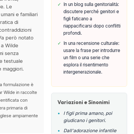
✓
In un blog sulla genitorialità:
le. Le
discutere perché genitori e
umani e familiari
figli faticano a
ratica di
riappacificarsi dopo conflitti
contraddizioni
profondi.
Va però notato
✓
In una recensione culturale:
e a Wilde
usare la frase per introdurre
mi senza
un film o una serie che
ne testuale
esplora il risentimento
e maggiori.
intergenerazionale.
la formulazione è
 Wilde in raccolte
dentificata con
Variazioni e Sinonimi
ra primaria di
•
I figli prima amano, poi
inglese ampiamente
giudicano i genitori.
•
Dall'adorazione infantile