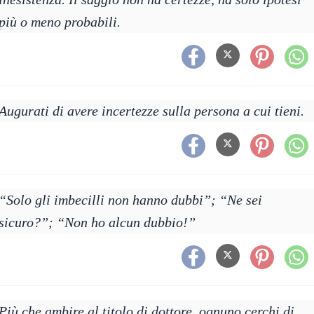
più o meno probabili.
Augurati di avere incertezze sulla persona a cui tieni.
“Solo gli imbecilli non hanno dubbi”; “Ne sei
sicuro?”; “Non ho alcun dubbio!”
Più che ambire al titolo di dottore, ognuno cerchi di