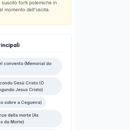
 suscitò forti polemiche in
al momento dell'uscita.
incipali
el convento (Memorial do
econdo Gesù Cristo (O
egundo Jesus Cristo)
io sobre a Cegueira)
nze della morte (As
as da Morte)