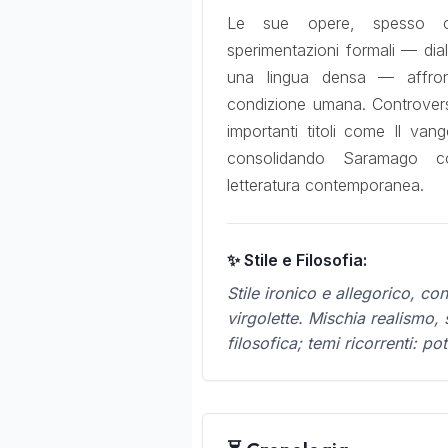
Le sue opere, spesso co
sperimentazioni formali — dial
una lingua densa — affron
condizione umana. Controver
importanti titoli come Il va
consolidando Saramago co
letteratura contemporanea.
✨ Stile e Filosofia:
Stile ironico e allegorico, co
virgolette. Mischia realismo, s
filosofica; temi ricorrenti: po