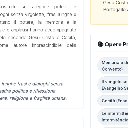
Gesù Cristo
struite su allegorie potenti e
Portogallo 
oghi senza virgolette, frasi lunghe e
tano il potere, la memoria e la
sie e applausi hanno accompagnato
ngelo secondo Gesù Cristo e Cecità,
📚 Opere Pr
me autore imprescindibile della
Memoriale d
Convento)
Il vangelo s
n lunghe frasi e dialoghi senza
Evangelho S
atira politica e riflessione
tere, religione e fragilità umana.
Cecità (Ensa
Le intermitte
Intermitênci