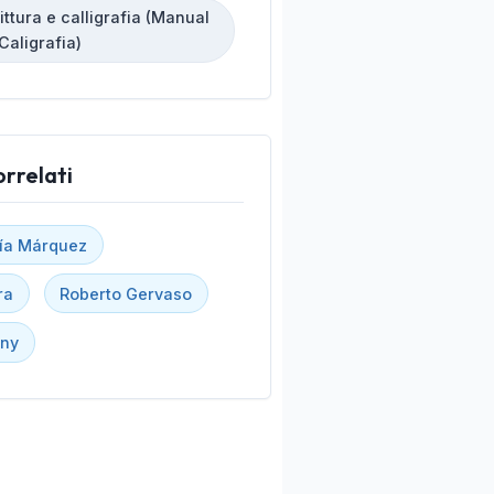
ttura e calligrafia (Manual
Caligrafia)
orrelati
cía Márquez
ra
Roberto Gervaso
gny