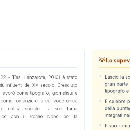
💡 Lo sapevi
Lasciò la s
2 – Tías, Lanzarote, 2010) è stato
gran parte 
più influenti del XX secolo. Cresciuto
tipografo e 
 lavorò come tipografo, giornalista e
si come romanziere la cui voce unica
È celebre p
della punte
 e critica sociale. La sua fama
integrati ne
'apice con il Premio Nobel per la
Il suo rom