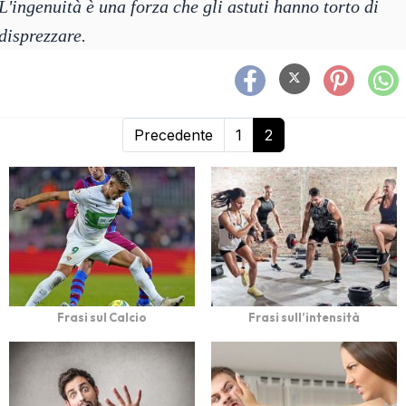
L'ingenuità è una forza che gli astuti hanno torto di
disprezzare.
Precedente
1
2
Frasi sul Calcio
Frasi sull’intensità