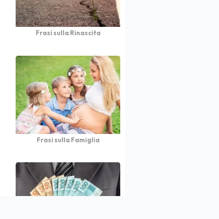
Frasi sulla Rinascita
Frasi sulla Famiglia
atto
Autori
Partners