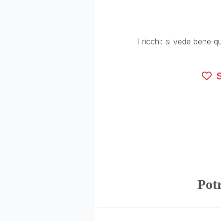
I ricchi: si vede bene 
S
Potr