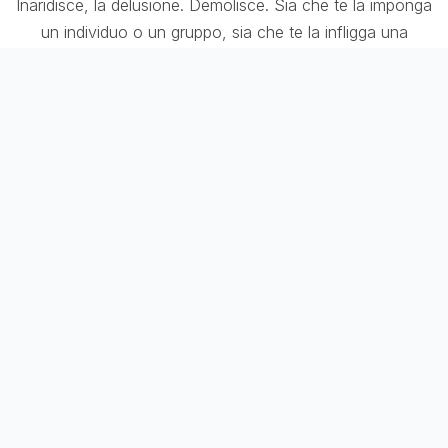
Inaridisce, la delusione. Demolisce. Sia che te la imponga
un individuo o un gruppo, sia che te la infligga una
speranza o un’idea, t’annienta.