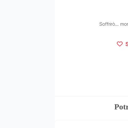
Soffrirò… mori
S
Potr