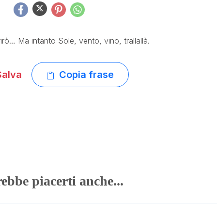
rò… Ma intanto Sole, vento, vino, trallallà.
alva
Copia frase
ebbe piacerti anche...